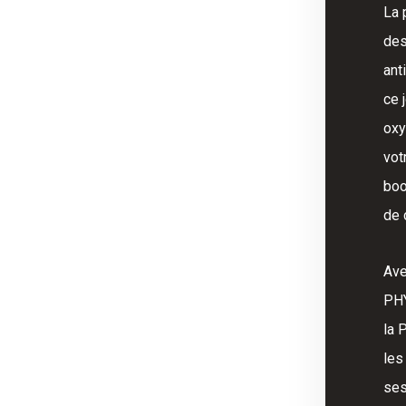
La 
des
ant
ce j
oxy
vot
boo
de 
Ave
PH
la 
les
ses