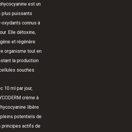
phycocyanine est un
 plus puissants
i-oxydants connus à
our. Elle détoxine,
gène et régénère
re organisme tout en
stant la production
cellules souches.
c 10 ml par jour,
YCODERM crème à
Phycocyanine libère
 pleins potentiels de
 principes actifs de