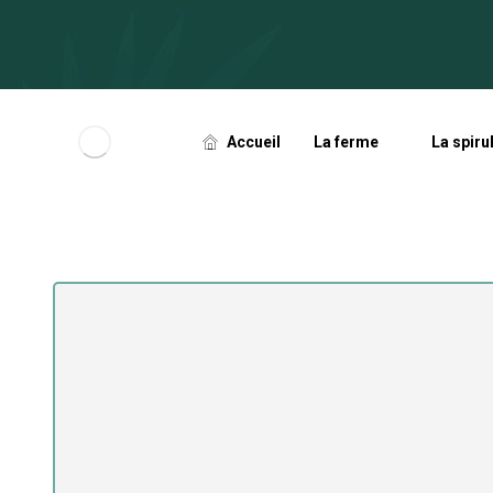
Accueil
La ferme
La spiru