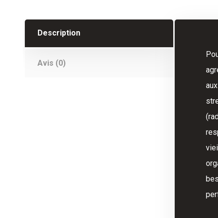
Description
Pou
Avis (0)
agr
aux
str
(ra
res
vie
org
bes
per