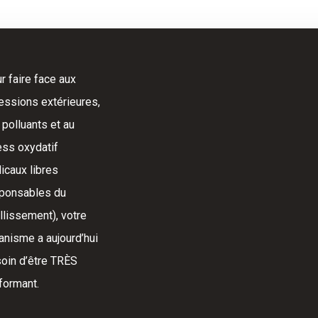
r faire face aux
essions extérieures,
 polluants et au
ess oxydatif
dicaux libres
ponsables du
illissement), votre
anisme a aujourd’hui
oin d’être TRÈS
formant.