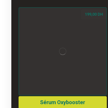
199,00
DH
Sérum Oxybooster