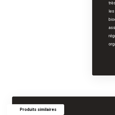
trè
les
bio
ass
rég
org
Produits similaires