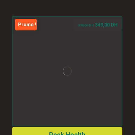
Promo !
349,00
DH
378,00
DH
Pack Health