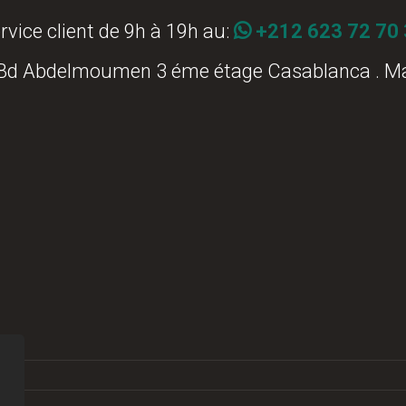
rvice client de 9h à 19h au:
+212 623 72 70
 Bd Abdelmoumen 3 éme étage Casablanca . M
Commander