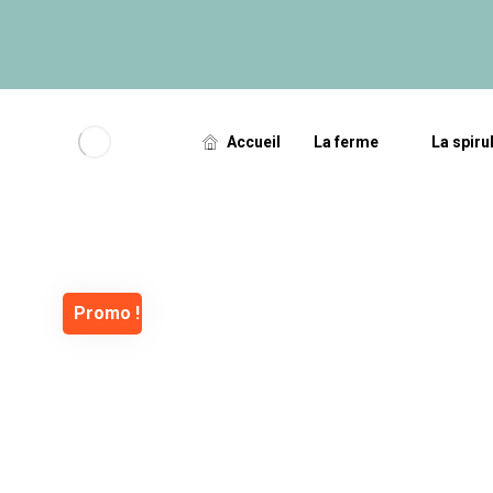
Accueil
La ferme
La spiru
Promo !