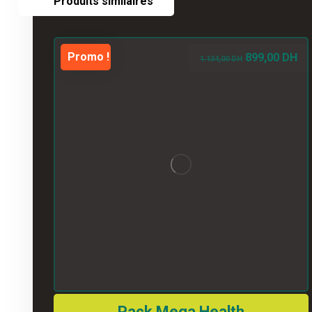
Produits similaires
Promo !
899,00
DH
1.134,00
DH
Pack Mega Health