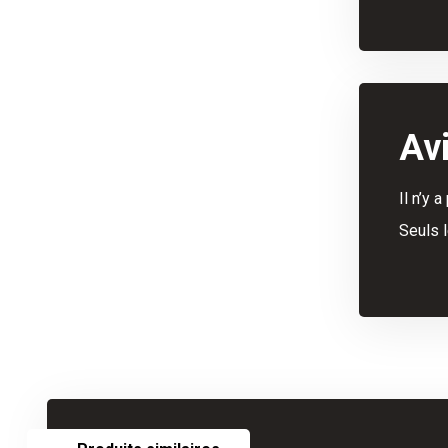
Av
Il n’y 
Seuls l