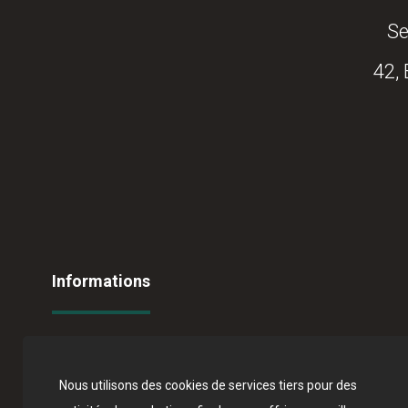
Se
42,
Informations
Conditions Générales de Vente
الشروط العامة للبيع
Nous utilisons des cookies de services tiers pour des
Terms of Online Sales