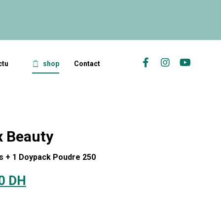
ctu
shop
Contact
x Beauty
s + 1 Doypack Poudre 250
00
DH