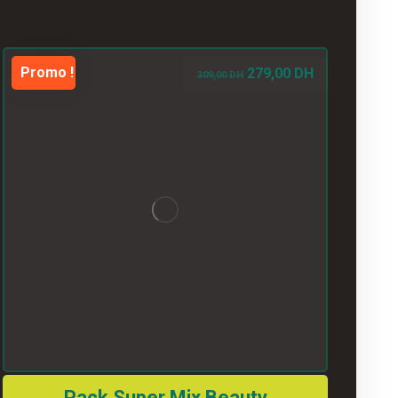
Promo !
279,00
DH
309,00
DH
Pack Super Mix Beauty