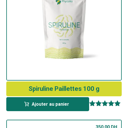
Spiruline Paillettes 100 g
Ajouter au panier
Note
5.00
sur 5
350,00
DH